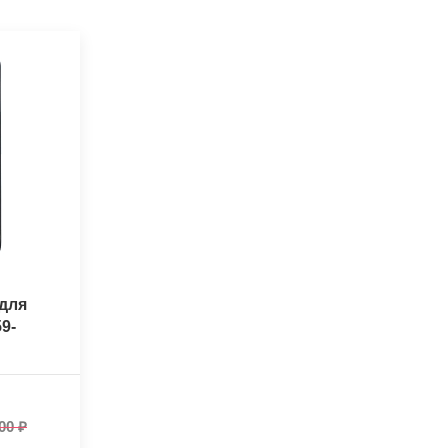
для
9-
00