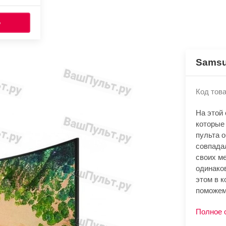
Ь
Samsu
Код това
На этой
которые
пульта 
совпада
своих м
одинако
этом в к
поможем
Полное 