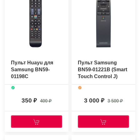
Пульт Huayu для
Пульт Samsung
Samsung BN59-
BN59-01221B (Smart
01198C
Touch Control J)
(оригинальный)
350
3 000
400
3 500