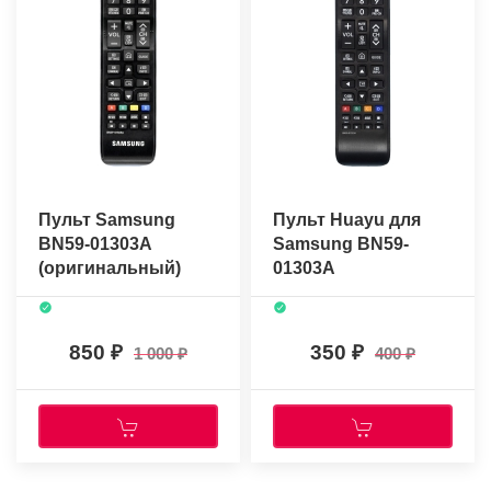
Пульт Samsung
Пульт Huayu для
BN59-01303A
Samsung BN59-
(оригинальный)
01303A
850
350
1 000
400