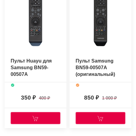
Пульт Huayu для
Пульт Samsung
Samsung BN59-
BN59-00507A
00507A
(оригинальный)
350
850
400
1 000