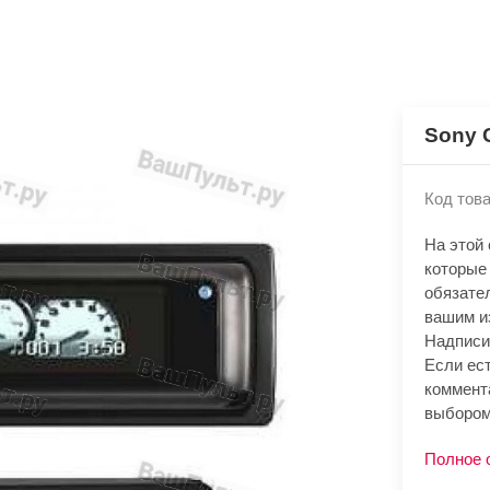
Sony 
Код това
На этой
которые
обязате
вашим и
Надписи
Если ест
коммент
выбором
Полное 