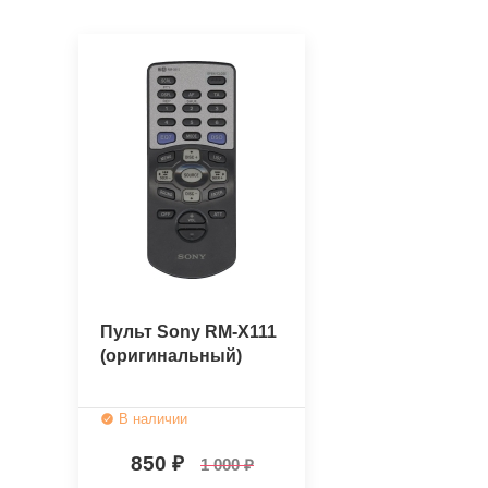
Пульт Sony RM-X111
(оригинальный)
В наличии
850
1 000