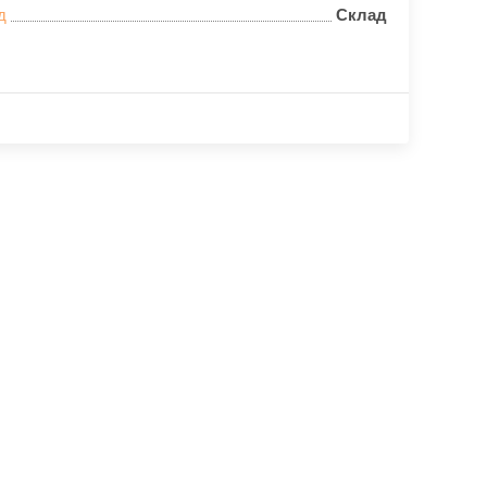
д
Склад