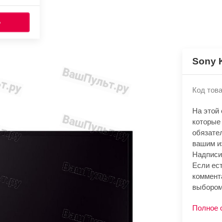
Ь
Sony 
Код това
На этой
которые
обязате
вашим и
Надписи
Если ест
коммент
выбором
Полное 