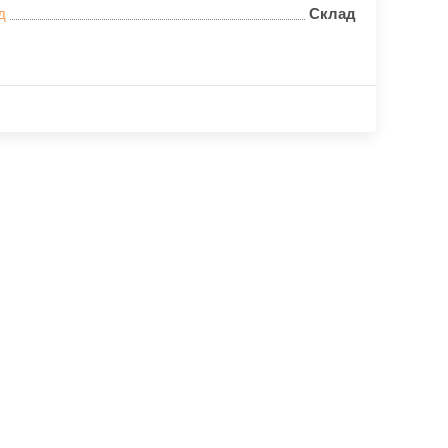
д
Склад