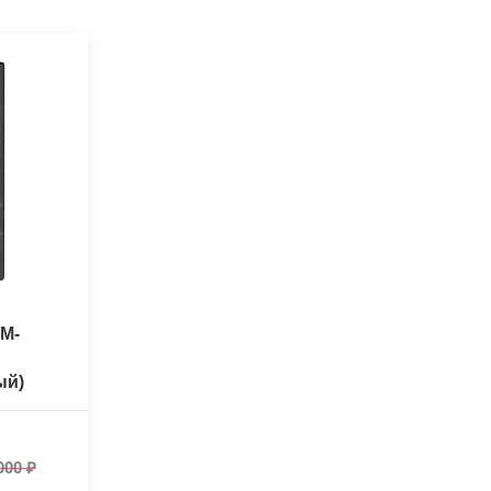
M-
ый)
000