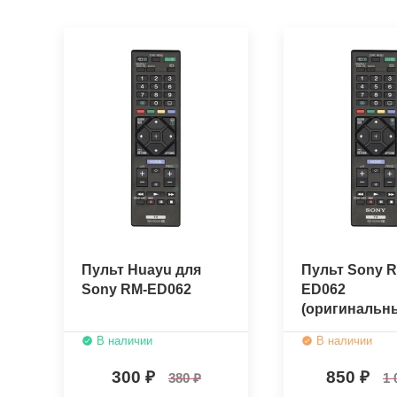
Пульт Huayu для
Пульт Sony R
Sony RM-ED062
ED062
(оригинальн
В наличии
В наличии
300
850
380
1 