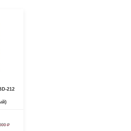
BD-212
ый)
000