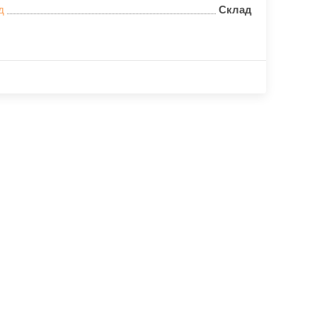
д
Склад