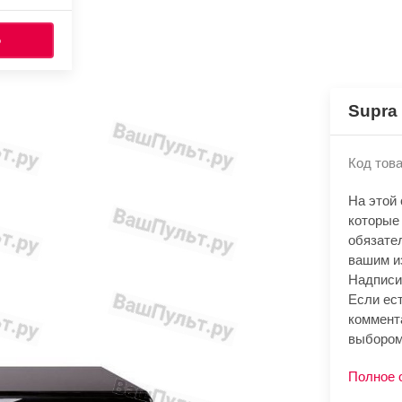
Ь
Supra
Код това
На этой
которые
обязате
вашим и
Надписи
Если ест
коммент
выбором
Полное 