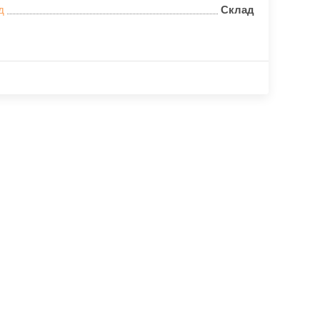
д
Склад