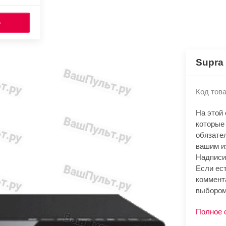
Ь
Supra
Код това
На этой
которые
обязате
вашим и
Надписи
Если ест
коммент
выбором
Полное 