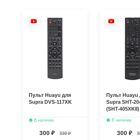
Пульт Huayu для
Пульт Huayu 
Supra DVS-117XK
Supra SHT-20
(SHT-405XKII)
В наличии
В наличии
300
300
330
3