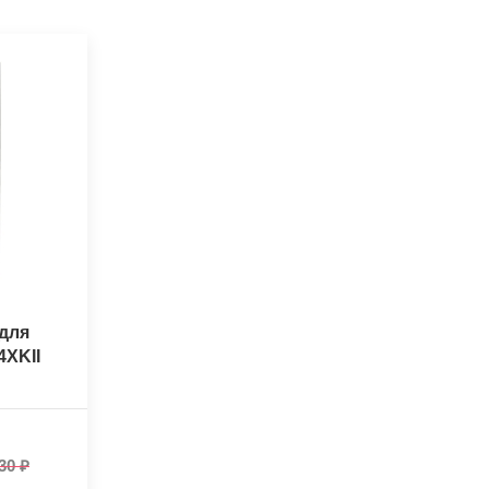
для
4XKII
30