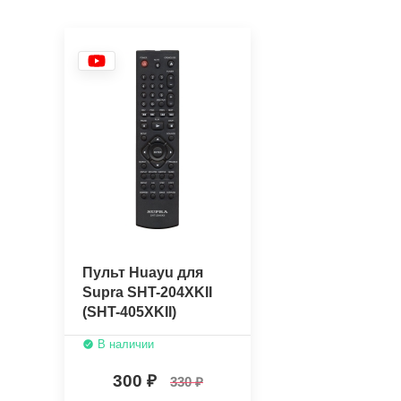
Пульт Huayu для
Supra SHT-204XKII
(SHT-405XKII)
В наличии
300
330