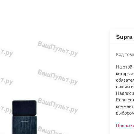
Supra
Код това
На этой
которые 
обязате
вашим и
Надписи
Если ест
коммент
выбором
Полное 