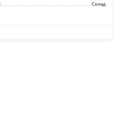
д
Склад