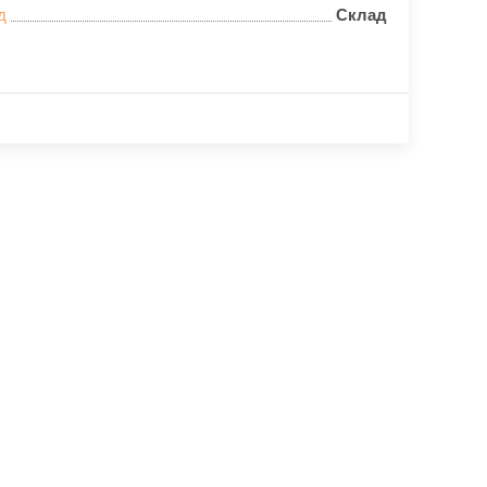
д
Склад