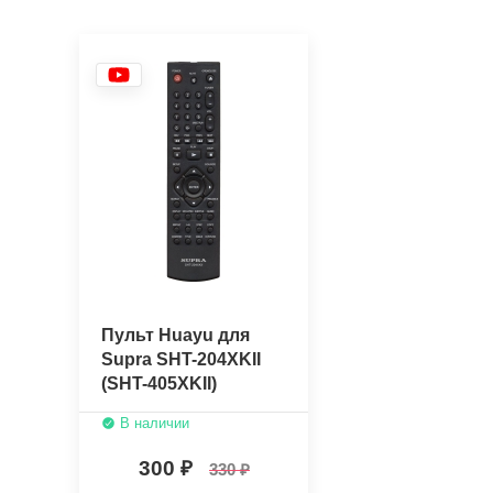
Пульт Huayu для
Supra SHT-204XKII
(SHT-405XKII)
В наличии
300
330