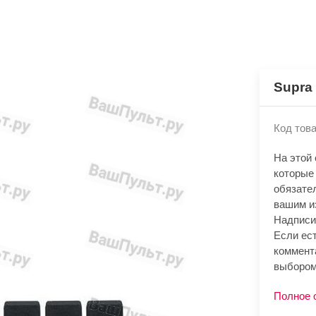
Supra
Код това
На этой
которые 
обязате
вашим и
Надписи
Если ест
коммент
выбором
Полное 