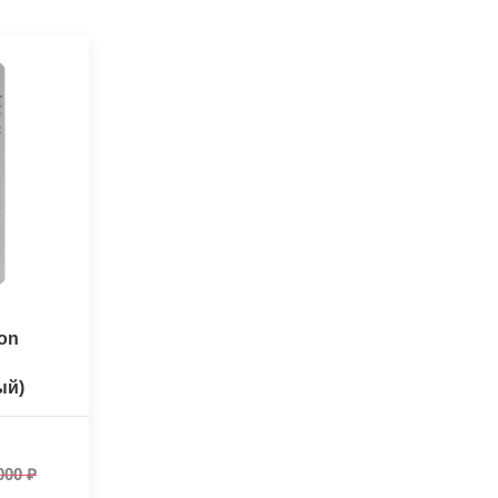
on
ый)
000