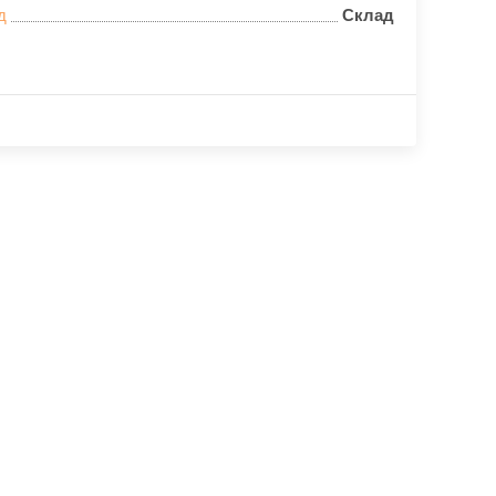
д
Склад