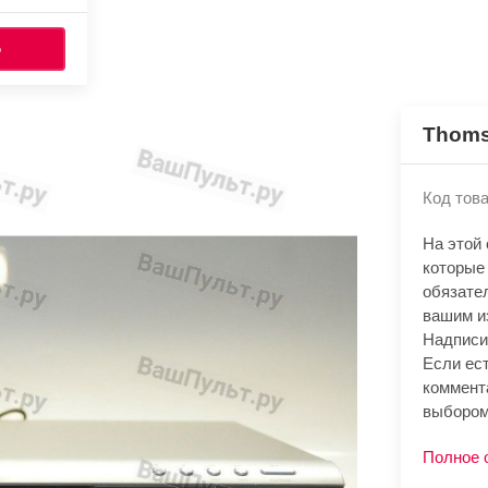
Ь
Thoms
Код това
На этой
которые
обязате
вашим и
Надписи
Если ест
коммент
выбором
Полное 