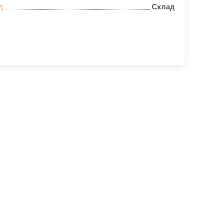
д
Склад