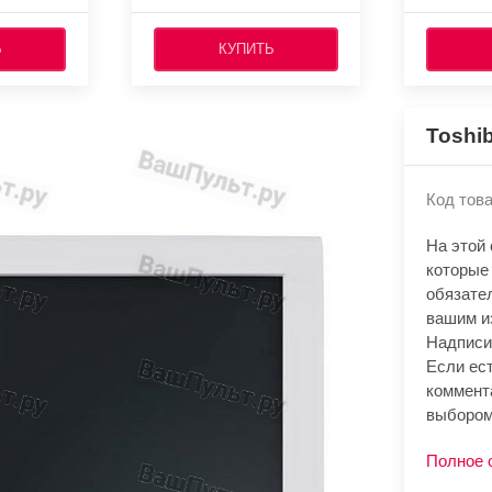
Ь
КУПИТЬ
Toshi
Код това
На этой
которые
обязате
вашим и
Надписи
Если ест
коммент
выбором
Полное 