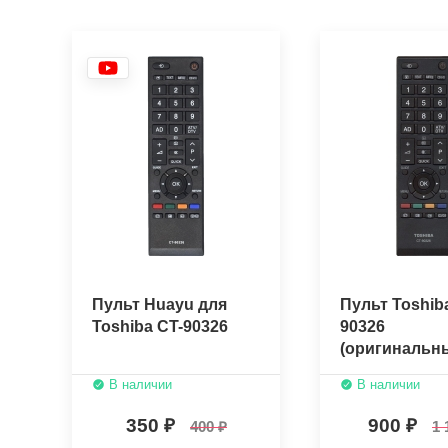
Пульт Huayu для
Пульт Toshib
Toshiba CT-90326
90326
(оригинальн
В наличии
В наличии
350
900
400
1 