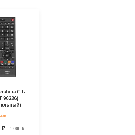
oshiba CT-
T-90326)
нальный)
чии
0
1 000