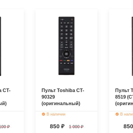
a CT-
Пульт Toshiba CT-
Пульт T
90329
8519 (C
ый)
(оригинальный)
(ориги
В наличии
В нали
850
85
100
1 000