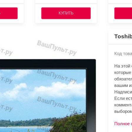
Ь
КУПИТЬ
Toshi
Код това
На этой
которые
обязате
вашим и
Надписи
Если ест
коммент
выбором
Полное 