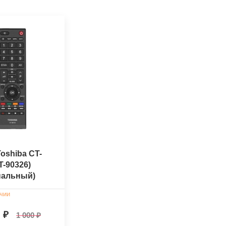
oshiba CT-
T-90326)
нальный)
чии
0
1 000