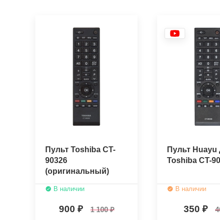
Пульт Toshiba CT-
Пульт Huayu 
90326
Toshiba CT-9
(оригинальный)
В наличии
В наличии
900
350
1 100
4