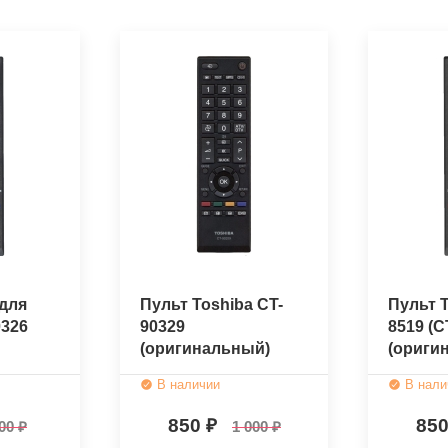
для
Пульт Toshiba CT-
Пульт T
0326
90329
8519 (C
(оригинальный)
(ориги
В наличии
В нали
850
85
00
1 000