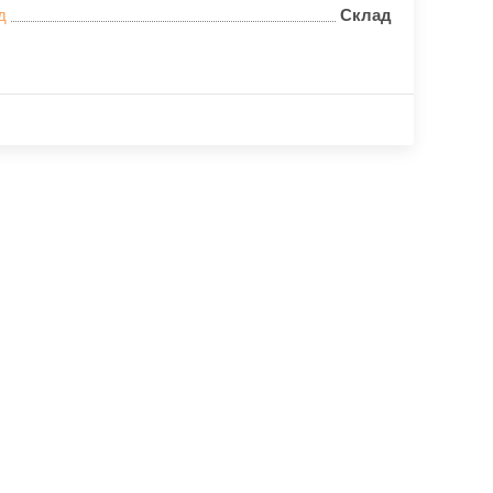
д
Склад