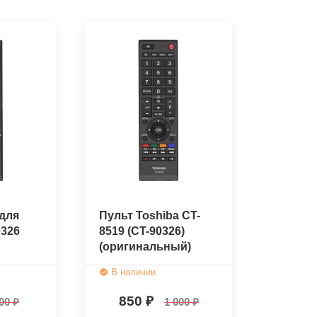
для
Пульт Toshiba CT-
0326
8519 (CT-90326)
(оригинальный)
В наличии
850
00
1 000