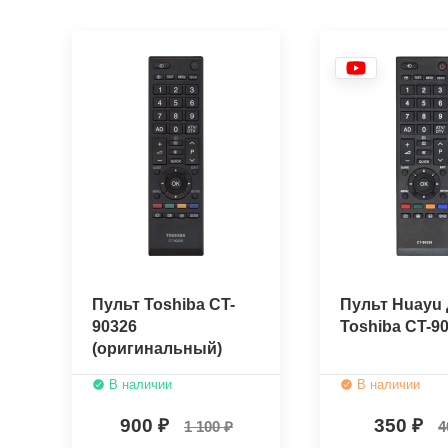
Пульт Toshiba CT-
Пульт Huayu 
90326
Toshiba CT-9
(оригинальный)
В наличии
В наличии
900
350
1 100
4