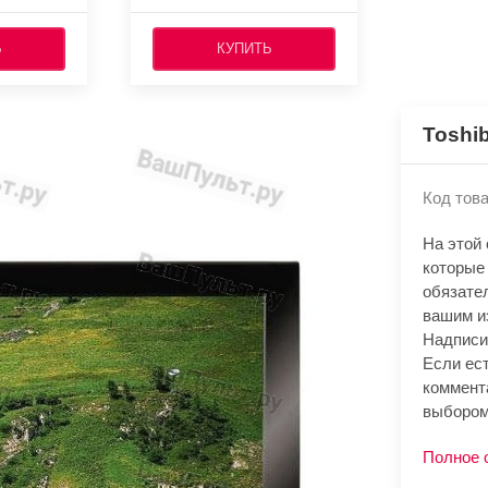
Ь
КУПИТЬ
Toshi
Код това
На этой
которые 
обязате
вашим и
Надписи
Если ест
коммент
выбором
Полное 