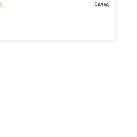
д
Склад