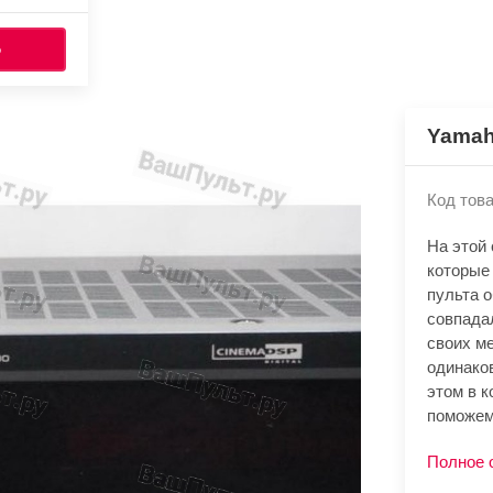
Ь
Yamah
Код това
На этой
которые
пульта 
совпада
своих м
одинако
этом в к
поможем
Полное 