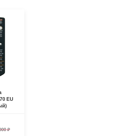
a
70 EU
ый)
000