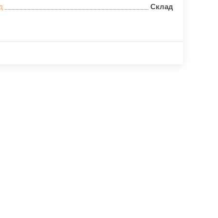
д
Склад