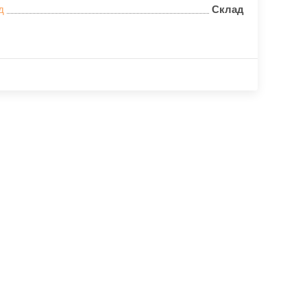
д
Склад