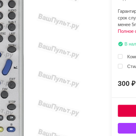
Гарантир
срок сл
менее 5
Полное 
В на
Ком
Сти
300