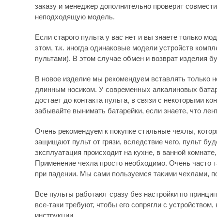
заказу и менеджер дополнительно проверит совмести
неподходящую модель.
Если старого пульта у вас нет и вы знаете только мо
этом, т.к. иногда одинаковые модели устройств комп
пультами). В этом случае обмен и возврат изделия бу
В новое изделие мы рекомендуем вставлять только н
длинным носиком. У современных алкалиновых батаре
достает до контакта пульта, в связи с некоторыми к
забывайте вынимать батарейки, если знаете, что лен
Очень рекомендуем к покупке стильные чехлы, которы
защищают пульт от грязи, вследствие чего, пульт бу
эксплуатация происходит на кухне, в ванной комнате
Применение чехла просто необходимо. Очень часто 
при падении. Мы сами пользуемся такими чехлами, по
Все пульты работают сразу без настройки по принципу
все-таки требуют, чтобы его сопрягли с устройством, 
инструкции.