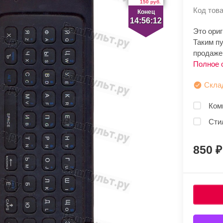
150 руб.
Код това
Конец
14:56:11
Это ори
Таким п
продаже.
Полное 
Скла
Ком
Сти
850