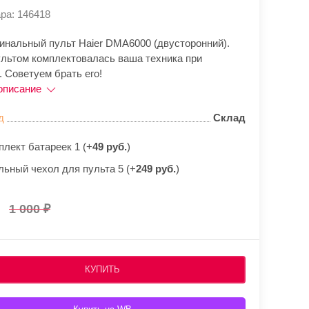
ра: 146418
гинальный пульт Haier DMA6000 (двусторонний).
ультом комплектовалась ваша техника при
 Советуем брать его!
описание
д
Склад
плект батареек 1 (+
49 руб.
)
льный чехол для пульта 5 (+
249 руб.
)
1 000
КУПИТЬ