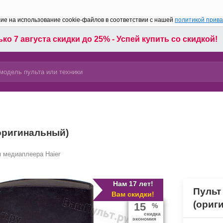
сие на использование cookie-файлов в соответствии с нашей
политикой прив
ко 7 августа скидки до 25% - Успей купить со скидкой!
(оригинальный)
 медиаплеера Haier
Нам 17 лет!
Пульт
Вам скидки!
(ориг
15
%
скидка
экономия