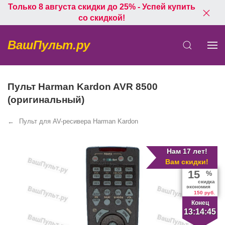
Только 8 августа скидки до 25% - Успей купить
со скидкой!
ВашПульт.ру
Пульт Harman Kardon AVR 8500
(оригинальный)
Пульт для AV-ресивера Harman Kardon
Нам 17 лет!
Вам скидки!
15
%
скидка
экономия
150 руб.
Конец
13:14:45