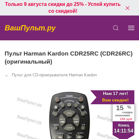
Только 9 августа скидки до 25% - Успей купить
со скидкой!
ВашПульт.ру
Пульт Harman Kardon CDR25RC (CDR26RC)
(оригинальный)
Пульт для CD-проигрывателя Harman Kardon
Нам 17 лет!
Вам скидки!
15
%
скидка
экономия
150 руб.
Конец
14:11:54