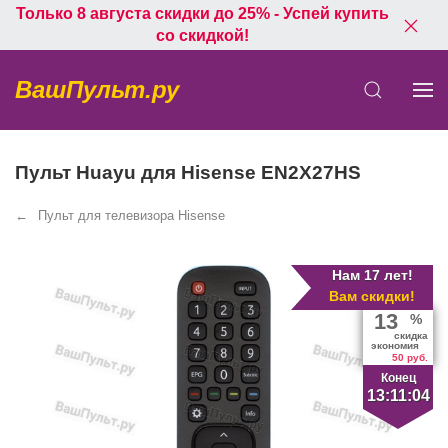
Только 8 августа скидки до 25% - Успей купить
со скидкой!
ВашПульт.ру
Пульт Huayu для Hisense EN2X27HS
Пульт для телевизора Hisense
Нам 17 лет!
Вам скидки!
13
%
скидка
экономия
50 руб.
Конец
13:11:04