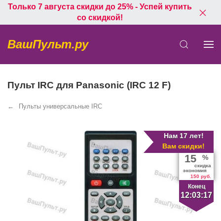
Только 7 августа скидки до 25% - Успей купить
со скидкой!
ВашПульт.ру
Пульт IRC для Panasonic (IRC 12 F)
Пульты универсальные IRC
Нам 17 лет!
Вам скидки!
15
%
скидка
экономия
150 руб.
Конец
12:03:17