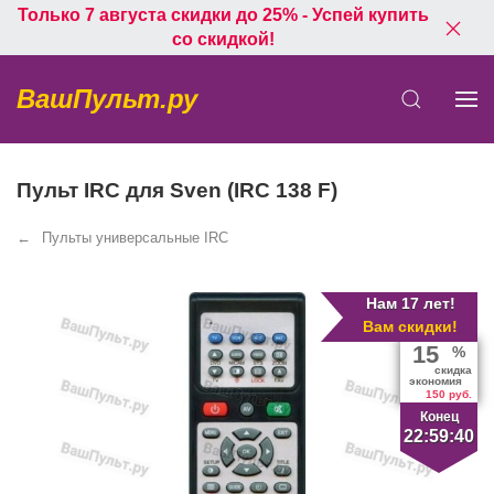
Только 7 августа скидки до 25% - Успей купить
со скидкой!
ВашПульт.ру
Пульт IRC для Sven (IRC 138 F)
Пульты универсальные IRC
Нам 17 лет!
Вам скидки!
15
%
скидка
экономия
150 руб.
Конец
22:59:40