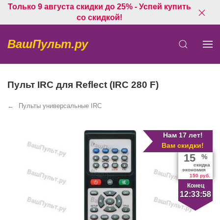
Только 9 августа скидки до 25% - Успей купить
со скидкой!
ВашПульт.ру
Пульт IRC для Reflect (IRC 280 F)
Пульты универсальные IRC
Нам 17 лет!
Вам скидки!
15
%
скидка
экономия
150 руб.
Конец
12:33:58