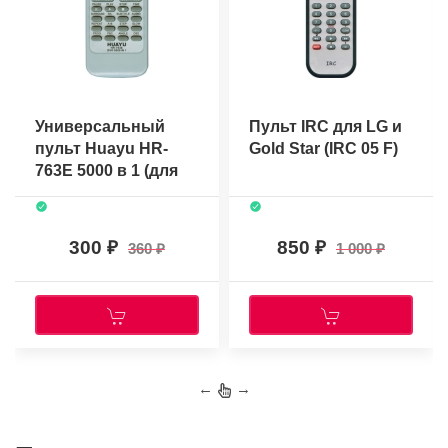
Универсальный
Пульт IRC для LG и
пульт Huayu HR-
Gold Star (IRC 05 F)
763E 5000 в 1 (для
DVD)
300
850
360
1 000
←
→