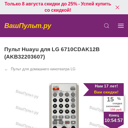
Только 8 августа скидки до 25% - Успей купить
со скидкой!
ВашПульт.ру
Пульт Huayu для LG 6710CDAK12B
(AKB32203607)
Пульт для домашнего кинотеатра LG
Нам 17 лет!
Вам скидки!
15
%
скидка
экономия
150 руб.
Конец
10:54:57