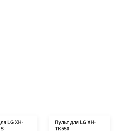
для LG XH-
Пульт для LG XH-
BS
TK550