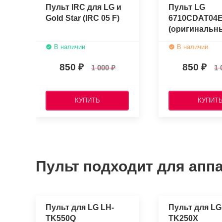
Пульт IRC для LG и
Пульт LG
Gold Star (IRC 05 F)
6710CDAT04
(оригинальн
В наличии
В наличии
850
850
1 000
1 
КУПИТЬ
КУПИТ
Пульт подходит для аппа
Пульт для LG LH-
Пульт для LG
TK550Q
TK250X