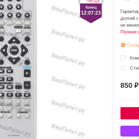
150 руб.
Конец
Гаранти
12:07:23
долгий 
не мене
Полное 
Скла
Ком
Сти
850