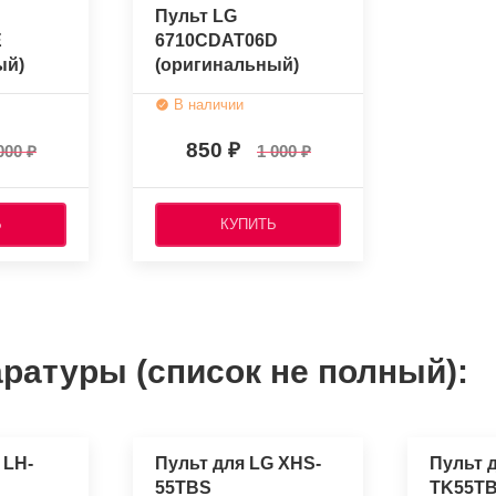
Пульт LG
E
6710CDAT06D
ый)
(оригинальный)
В наличии
850
000
1 000
Ь
КУПИТЬ
ратуры (список не полный):
 LH-
Пульт для LG XHS-
Пульт 
55TBS
TK55T