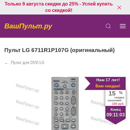
Только 9 августа скидки до 25% - Успей купить
со скидкой!
ВашПульт.ру
Пульт LG 6711R1P107G (оригинальный)
Пульт для DVD LG
Нам 17 лет!
Вам скидки!
15
%
скидка
экономия
150 руб.
Конец
09:11:03