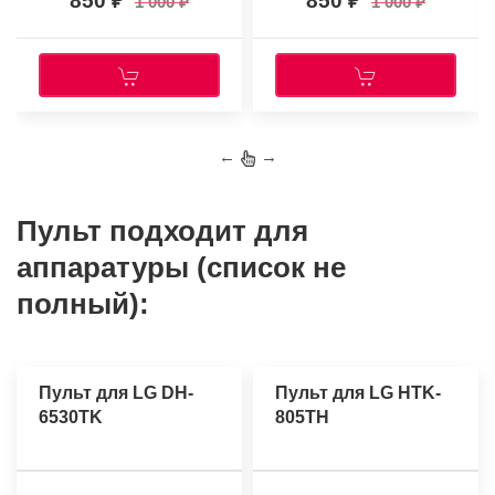
850
850
1 000
1 000
←
→
Пульт подходит для
аппаратуры (список не
полный):
Пульт для LG DH-
Пульт для LG HTK-
6530TK
805TH