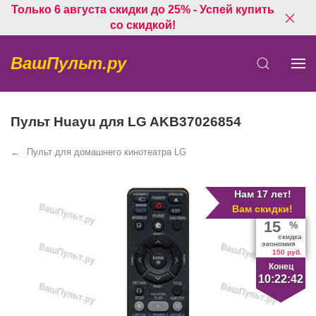
Только 6 августа скидки до 25% - Успей купить
со скидкой!
ВашПульт.ру
Пульт Huayu для LG AKB37026854
Пульт для домашнего кинотеатра LG
Нам 17 лет!
Вам скидки!
15
%
скидка
экономия
150 руб.
Конец
10:22:42