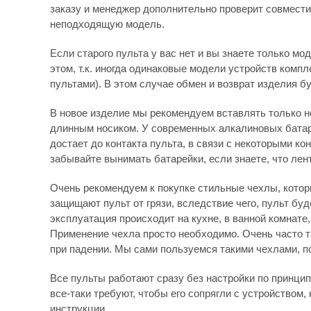
заказу и менеджер дополнительно проверит совмести
неподходящую модель.
Если старого пульта у вас нет и вы знаете только мо
этом, т.к. иногда одинаковые модели устройств комп
пультами). В этом случае обмен и возврат изделия бу
В новое изделие мы рекомендуем вставлять только н
длинным носиком. У современных алкалиновых батаре
достает до контакта пульта, в связи с некоторыми к
забывайте вынимать батарейки, если знаете, что лен
Очень рекомендуем к покупке стильные чехлы, которы
защищают пульт от грязи, вследствие чего, пульт бу
эксплуатация происходит на кухне, в ванной комнате
Применение чехла просто необходимо. Очень часто 
при падении. Мы сами пользуемся такими чехлами, по
Все пульты работают сразу без настройки по принципу
все-таки требуют, чтобы его сопрягли с устройством, 
инструкции.