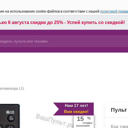
сие на использование cookie-файлов в соответствии с нашей
политикой прив
ко 6 августа скидки до 25% - Успей купить со скидкой!
телевизора LG
Нам 17 лет!
Пульт
Вам скидки!
15
%
скидка
экономия
Код това