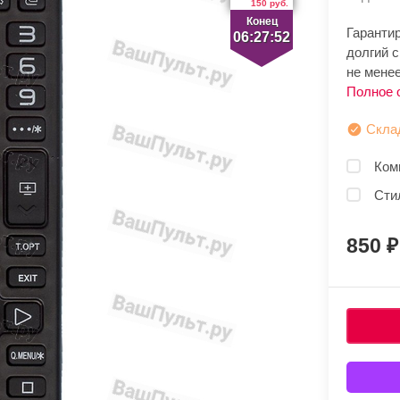
150 руб.
Конец
Гаранти
06:27:52
долгий 
не мене
Полное 
Скла
Ком
Сти
850