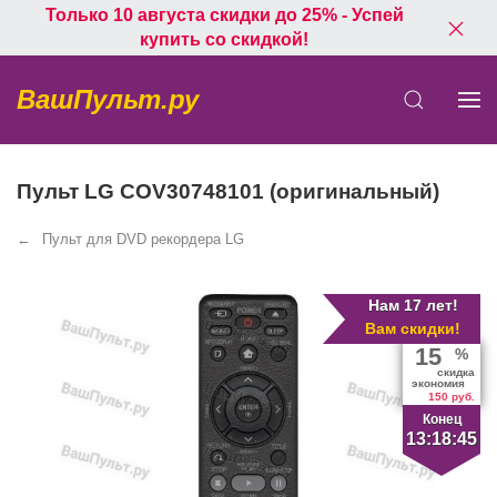
Только 10 августа скидки до 25% - Успей
купить со скидкой!
ВашПульт.ру
Пульт LG COV30748101 (оригинальный)
Пульт для DVD рекордера LG
Нам 17 лет!
Вам скидки!
15
%
скидка
экономия
150 руб.
Конец
13:18:45