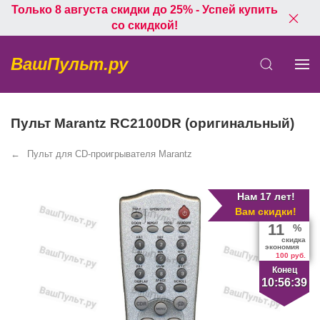
Только 8 августа скидки до 25% - Успей купить
со скидкой!
ВашПульт.ру
Пульт Marantz RC2100DR (оригинальный)
Пульт для CD-проигрывателя Marantz
Нам 17 лет!
Вам скидки!
11
%
скидка
экономия
100 руб.
Конец
10:56:39