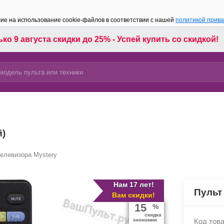
сие на использование cookie-файлов в соответствии с нашей
политикой прив
ко 9 августа скидки до 25% - Успей купить со скидкой!
й)
телевизора Mystery
Нам 17 лет!
Пульт
Вам скидки!
15
%
скидка
экономия
Код това