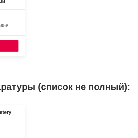
ый
00
Ь
ратуры (список не полный):
stery