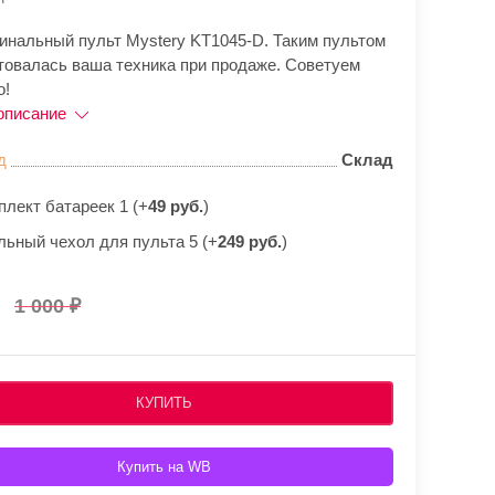
гинальный пульт Mystery KT1045-D. Таким пультом
товалась ваша техника при продаже. Советуем
о!
описание
д
Склад
плект батареек 1 (+
49 руб.
)
льный чехол для пульта 5 (+
249 руб.
)
1 000
КУПИТЬ
Купить на WB