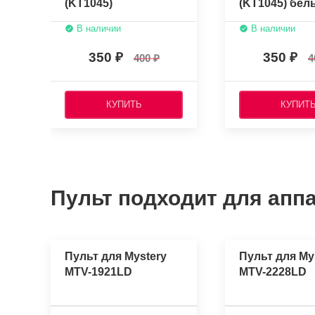
(KT1045)
(KT1045) бел
В наличии
В наличии
350
350
400
4
КУПИТЬ
КУПИТ
Пульт подходит для аппа
Пульт для Mystery
Пульт для My
MTV-1921LD
MTV-2228LD