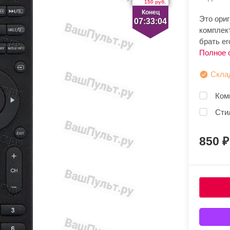
150 руб.
Конец
Это ори
07:33:04
комплек
брать ег
Полное 
Скла
Ком
Сти
850