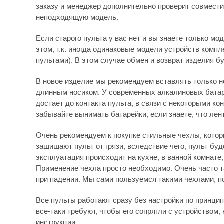
заказу и менеджер дополнительно проверит совмести
неподходящую модель.
Если старого пульта у вас нет и вы знаете только мо
этом, т.к. иногда одинаковые модели устройств комп
пультами). В этом случае обмен и возврат изделия бу
В новое изделие мы рекомендуем вставлять только н
длинным носиком. У современных алкалиновых батаре
достает до контакта пульта, в связи с некоторыми к
забывайте вынимать батарейки, если знаете, что лен
Очень рекомендуем к покупке стильные чехлы, которы
защищают пульт от грязи, вследствие чего, пульт бу
эксплуатация происходит на кухне, в ванной комнате
Применение чехла просто необходимо. Очень часто 
при падении. Мы сами пользуемся такими чехлами, по
Все пульты работают сразу без настройки по принципу
все-таки требуют, чтобы его сопрягли с устройством, 
инструкции.