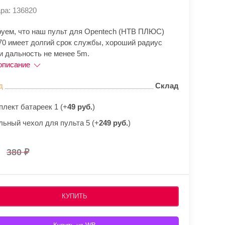
ра: 136820
руем, что наш пульт для Opentech (НТВ ПЛЮС)
70 имеет долгий срок службы, хороший радиус
и дальность не менее 5m.
описание
д
Склад
плект батареек 1 (+
49 руб.
)
льный чехол для пульта 5 (+
249 руб.
)
380
КУПИТЬ