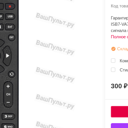
Код това
Гаранти
ISB7-VA
сигнала 
Полное 
Скла
Ком
Сти
300