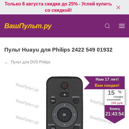
Только 8 августа скидки до 25% - Успей купить
со скидкой!
ВашПульт.ру
Пульт Huayu для Philips 2422 549 01932
Пульт для DVD Philips
Нам 17 лет!
Вам скидки!
15
%
скидка
экономия
150 руб.
Конец
21:43:54