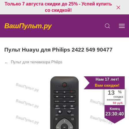
Только 7 августа скидки до 25% - Успей купить
со скидкой!
ВашПульт.ру
Пульт Huayu для Philips 2422 549 90477
Пульт для телевизора Philips
Нам 17 лет!
Вам скидки!
13
%
скидка
экономия
50 руб.
Конец
23:30:39