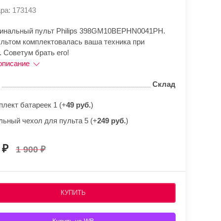
ра: 173143
гинальный пульт Philips 398GM10BEPHN0041PH.
ультом комплектовалась ваша техника при
 Советум брать его!
описание
Склад
плект батареек 1 (+
49 руб.
)
льный чехол для пульта 5 (+
249 руб.
)
0
1 900
КУПИТЬ