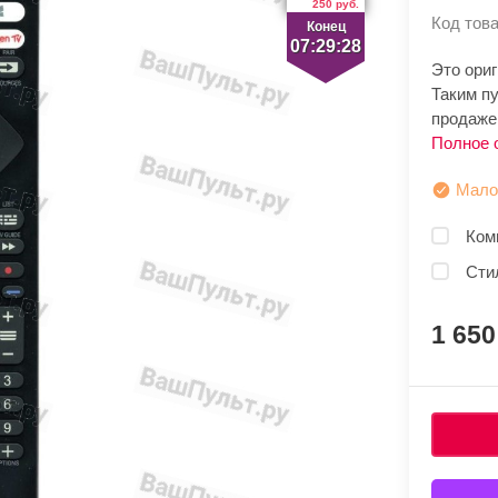
250 руб.
Код това
Конец
07:29:28
Это ори
Таким п
продаже.
Полное 
Мало
Ком
Сти
1 65