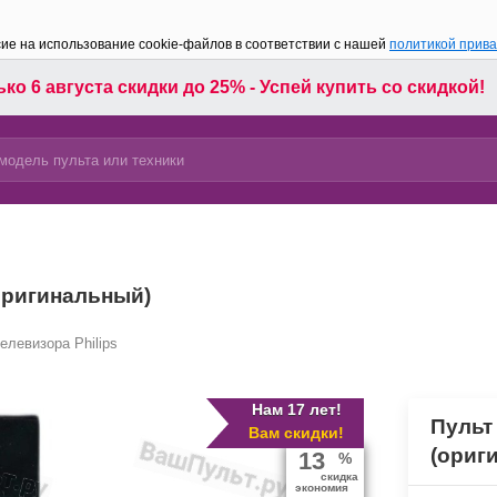
сие на использование cookie-файлов в соответствии с нашей
политикой прив
ко 6 августа скидки до 25% - Успей купить со скидкой!
оригинальный)
елевизора Philips
Нам 17 лет!
Пульт
Вам скидки!
(ориг
13
%
скидка
экономия