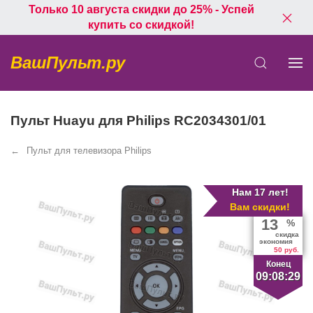
Только 10 августа скидки до 25% - Успей
купить со скидкой!
ВашПульт.ру
Пульт Huayu для Philips RC2034301/01
Пульт для телевизора Philips
Нам 17 лет!
Вам скидки!
13
%
скидка
экономия
50 руб.
Конец
09:08:28