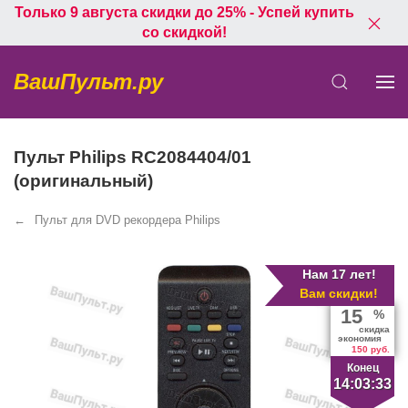
Только 9 августа скидки до 25% - Успей купить
со скидкой!
ВашПульт.ру
Пульт Philips RC2084404/01
(оригинальный)
Пульт для DVD рекордера Philips
Нам 17 лет!
Вам скидки!
15
%
скидка
экономия
150 руб.
Конец
14:03:33