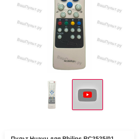
Пульт Huayu для Philips RC2525/01