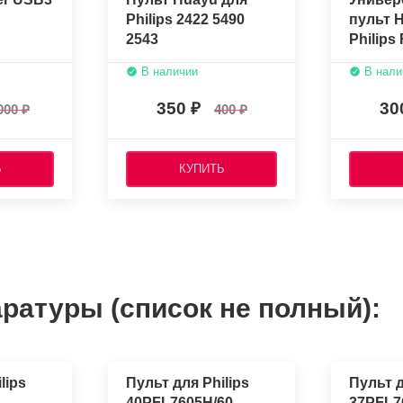
Philips 2422 5490
пульт 
2543
Philip
В наличии
В нали
350
30
000
400
Ь
КУПИТЬ
ратуры (список не полный):
lips
Пульт для Philips
Пульт д
40PFL7605H/60
37PFL7