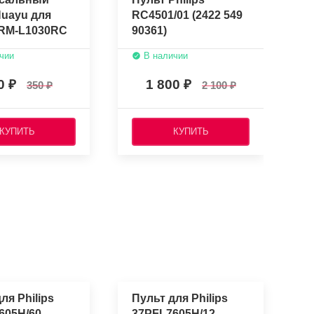
Huayu для
RC4501/01 (2422 549
P
s RM-L1030RC
90361)
(оригинальный)
чии
В наличии
0
1 800
350
2 100
КУПИТЬ
КУПИТЬ
ля Philips
Пульт для Philips
605H/60
37PFL7605H/12