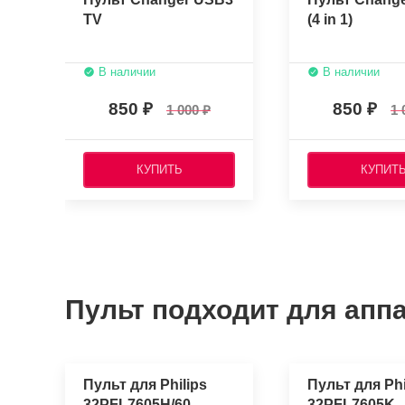
TV
(4 in 1)
В наличии
В наличии
850
850
1 000
1 
КУПИТЬ
КУПИТ
Пульт подходит для аппа
Пульт для Philips
Пульт для Phi
32PFL7605H/60
32PFL7605K