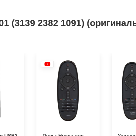
/01 (3139 2382 1091) (оригина
er USB3
Пульт Huayu для
Универ