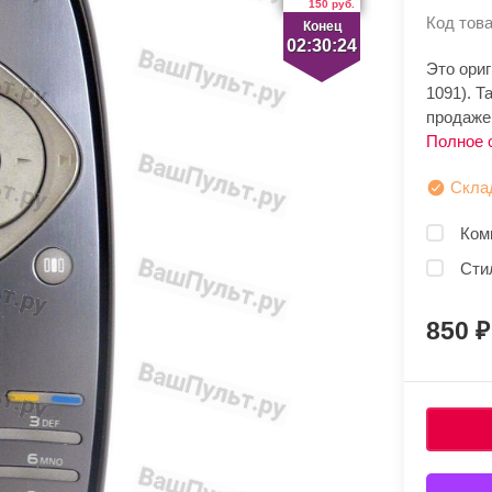
150 руб.
Код това
Конец
02:30:23
Это ориг
1091). 
продаже.
Полное 
Скла
Ком
Сти
850