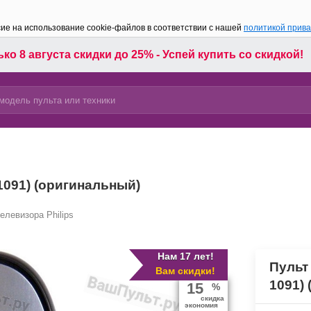
сие на использование cookie-файлов в соответствии с нашей
политикой прив
ко 8 августа скидки до 25% - Успей купить со скидкой!
 1091) (оригинальный)
елевизора Philips
Нам 17 лет!
Пульт 
Вам скидки!
1091)
15
%
скидка
экономия