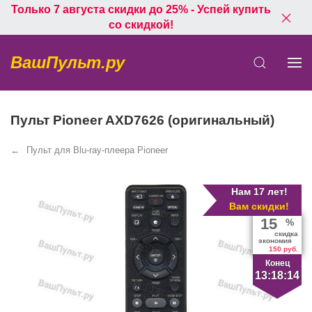
Только 7 августа скидки до 25% - Успей купить
со скидкой!
ВашПульт.ру
Пульт Pioneer AXD7626 (оригинальный)
Пульт для Blu-ray-плеера Pioneer
Нам 17 лет!
Вам скидки!
15
%
скидка
экономия
150 руб.
Конец
13:18:14