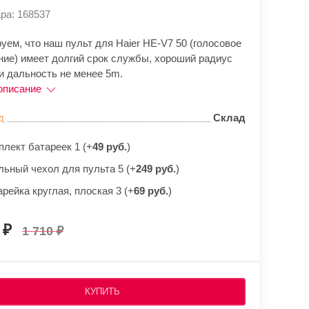
ра: 168537
уем, что наш пульт для Haier HE-V7 50 (голосовое
ние) имеет долгий срок службы, хороший радиус
и дальность не менее 5m.
описание
д
Склад
плект батареек 1 (+
49 руб.
)
льный чехол для пульта 5 (+
249 руб.
)
рейка круглая, плоская 3 (+
69 руб.
)
0
1 710
КУПИТЬ