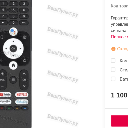
Код това
Гарантир
управле
сигнала 
Полное 
Скла
Ком
Сти
Бата
1 10