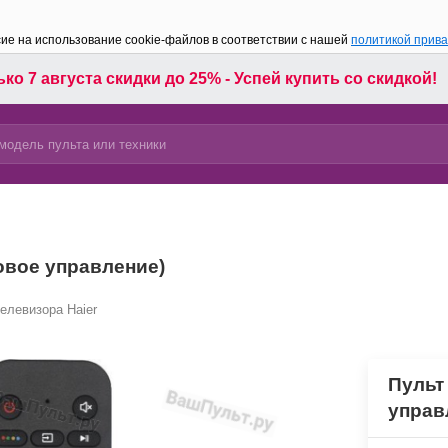
сие на использование cookie-файлов в соответствии с нашей
политикой прив
ко 7 августа скидки до 25% - Успей купить со скидкой!
совое управление)
елевизора Haier
Пульт
управ