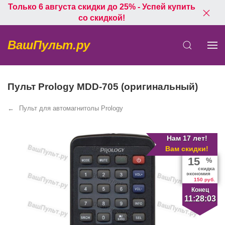
Только 6 августа скидки до 25% - Успей купить
со скидкой!
ВашПульт.ру
Пульт Prology MDD-705 (оригинальный)
Пульт для автомагнитолы Prology
Нам 17 лет!
Вам скидки!
15
%
скидка
экономия
150 руб.
Конец
11:28:03