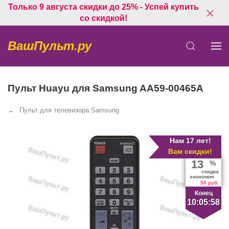
Только 9 августа скидки до 25% - Успей купить
со скидкой!
ВашПульт.ру
Пульт Huayu для Samsung AA59-00465A
Пульт для телевизора Samsung
Нам 17 лет!
Вам скидки!
13
%
скидка
экономия
50 руб.
Конец
10:05:58