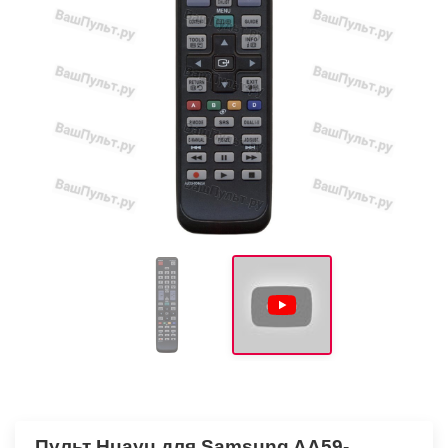
Пульт Huayu для Samsung AA59-