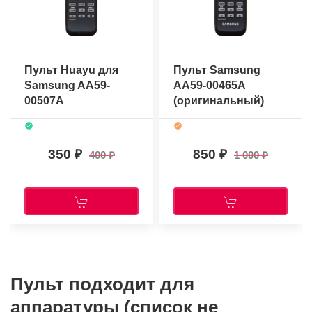
Пульт Huayu для
Пульт Samsung
Samsung AA59-
AA59-00465A
00507A
(оригинальный)
350
850
400
1 000
Пульт подходит для
аппаратуры (список не