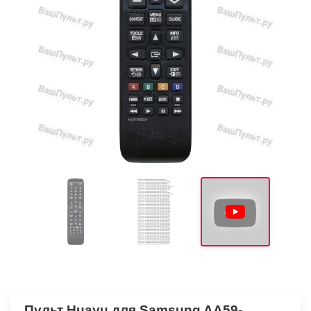
Пульт Huayu для Samsung AA59-