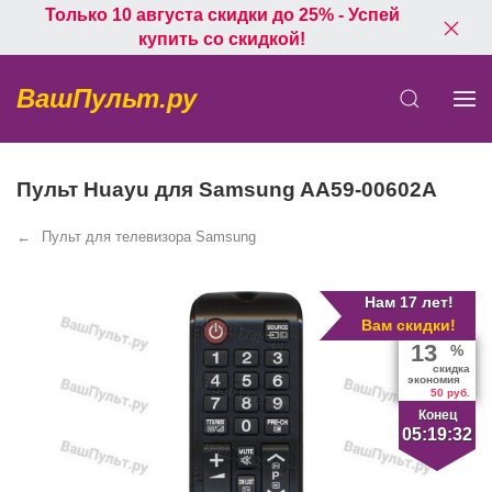
Только 10 августа скидки до 25% - Успей
купить со скидкой!
ВашПульт.ру
Пульт Huayu для Samsung AA59-00602A
Пульт для телевизора Samsung
Нам 17 лет!
Вам скидки!
13
%
скидка
экономия
50 руб.
Конец
05:19:31