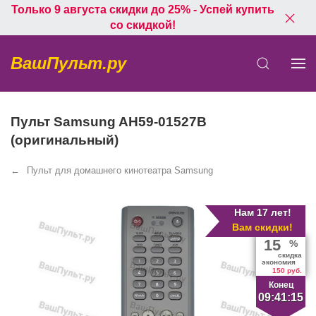
Только 9 августа скидки до 25% - Успей купить
со скидкой!
ВашПульт.ру
Пульт Samsung AH59-01527B
(оригинальный)
Пульт для домашнего кинотеатра Samsung
Нам 17 лет!
Вам скидки!
15
%
скидка
экономия
150 руб.
Конец
09:41:15