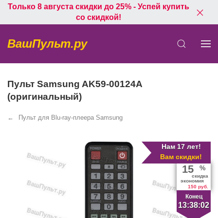
Только 8 августа скидки до 25% - Успей купить
со скидкой!
ВашПульт.ру
Пульт Samsung AK59-00124A
(оригинальный)
Пульт для Blu-ray-плеера Samsung
Нам 17 лет!
Вам скидки!
15
%
скидка
экономия
150 руб.
Конец
13:38:02