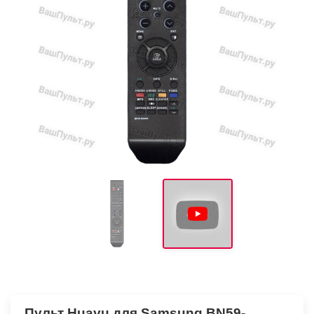
Пульт Huayu для Samsung BN59-