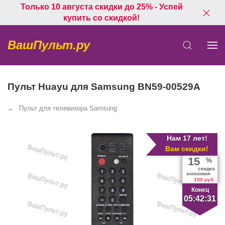
Только 10 августа скидки до 25% - Успей
купить со скидкой!
ВашПульт.ру
Пульт Huayu для Samsung BN59-00529A
Пульт для телевизора Samsung
Нам 17 лет!
Вам скидки!
15
%
скидка
экономия
150 руб.
Конец
05:42:30