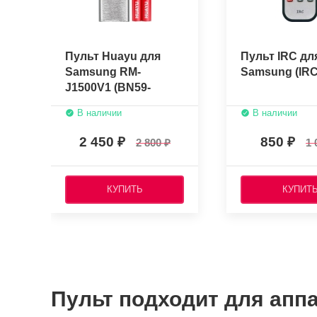
Пульт Huayu для
Пульт IRC дл
Samsung RM-
Samsung (IRC
J1500V1 (BN59-
01265A, TM1270A)
В наличии
В наличии
(голосовое
управление)
2 450
850
2 800
1 
(HRM1732+батарейки
КУПИТЬ
КУПИТ
Пульт подходит для аппа