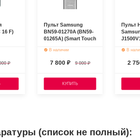
я
Пульт Samsung
Пульт 
 16 F)
BN59-01270A (BN59-
Samsun
01265A) (Smart Touch
J1500V
Control Q)
01265A
В наличии
В нали
(оригинальный)
01311B
(голос
7 800
2 7
000
9 000
управл
Ь
КУПИТЬ
ратуры (список не полный):