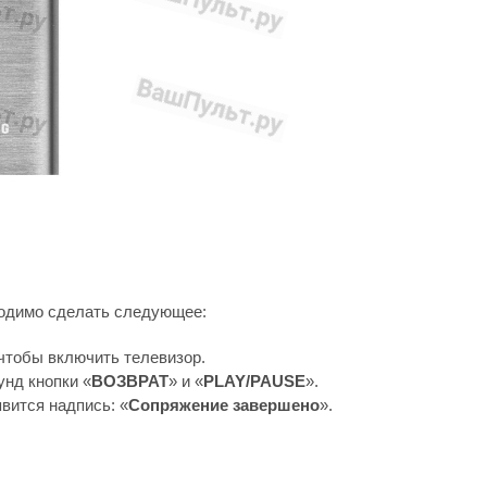
ходимо сделать следующее:
 чтобы включить телевизор.
унд кнопки «
ВОЗВРАТ
» и «
PLAY/PAUSE
».
явится надпись: «
Сопряжение завершено
».