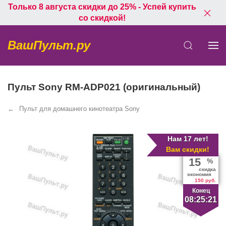
Только 8 августа скидки до 25% - Успей купить
со скидкой!
ВашПульт.ру
Пульт Sony RM-ADP021 (оригинальный)
Пульт для домашнего кинотеатра Sony
Нам 17 лет!
Вам скидки!
15
%
скидка
экономия
150 руб.
Конец
08:25:21